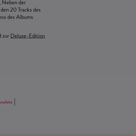
.
Neben der
u den 20 Tracks des
ess des Albums
 zur
Deluxe-Edition
anslate