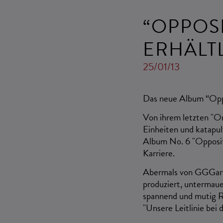
“OPPOSI
ERHÄLT
25/01/13
Das neue Album “Oppos
Von ihrem letzten "O
Einheiten und katapult
Album No. 6
"Opposi
Karriere.
Abermals von
GGGart
produziert, untermaue
spannend und mutig R
"Unsere Leitlinie bei