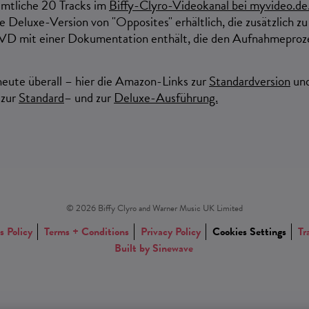
ämtliche
20 Tracks
im
Biffy-Clyro-Videokanal bei myvideo.de
ne Deluxe-Version von
"Opposites"
erhältlich, die zusätzlich z
VD
mit einer Dokumentation enthält, die den Aufnahmeproz
 heute überall – hier die Amazon-Links zur
Standardversion
und
 zur
Standard
– und zur
Deluxe-Ausführung.
© 2026 Biffy Clyro and Warner Music UK Limited
s Policy
Terms + Conditions
Privacy Policy
Cookies Settings
Tr
Built by Sinewave