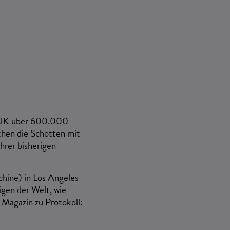
n UK über 600.000
ichen
die
Schotten
mit
hrer bisherigen
hine) in
Los Angeles
igen der Welt, wie
agazin zu Protokoll: