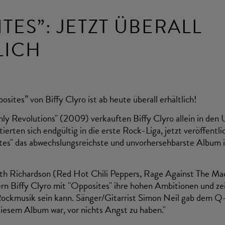
TES”: JETZT ÜBERALL
LICH
ites” von Biffy Clyro ist ab heute überall erhältlich!
nly Revolutions" (2009) verkauften
Biffy Clyro
allein in de
ierten sich endgültig in die erste Rock-Liga, jetzt veröffentl
tes"
das abwechslungsreichste und unvorhersehbarste Album i
h Richardson
(Red Hot Chili Peppers, Rage Against The Mac
rn Biffy Clyro mit "Opposites" ihre hohen Ambitionen und ze
ockmusik sein kann. Sänger/Gitarrist
Simon Neil
gab dem Q-M
 diesem Album war, vor nichts Angst zu haben."